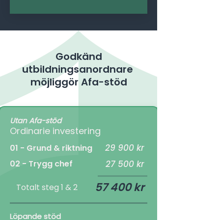
Godkänd
utbildningsanordnare
möjliggör Afa-stöd
Utan Afa-stöd
Ordinarie investering
29 900 kr
01 - Grund & riktning
02 - Trygg chef
27 500 kr
57 400 kr
Totalt steg 1 & 2
Löpande stöd