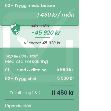
03 - Trygg medarbetare
1 490 kr/ mån
Afa-stöd
-45 920 kr
Ni sparar 45 920 kr
Upp till 80% i stöd
Med Afa Försäkring
5 980 kr
01 - Grund & riktning
5 500 kr
02 - Trygg chef
11 480 kr
Totalt steg 1 & 2
Löpande stöd