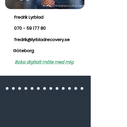
Fredrik Lyrblad
070 - 59 177 80
fredrik@lyrbladrecovery.se
Göteborg
Boka digitalt möte med mig