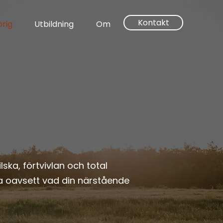
Kontakt
rig
Utbildning
Om
ska, förtvivlan och total
a oavsett vad din närstående