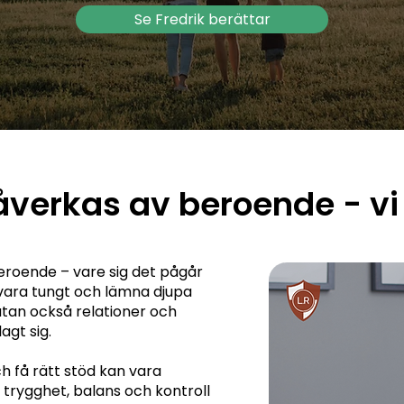
Se Fredrik berättar
påverkas av beroende - vi 
beroende – vare sig det pågår
n vara tungt och lämna djupa
 utan också relationer och
agt sig.
 få rätt stöd kan vara
ll trygghet, balans och kontroll