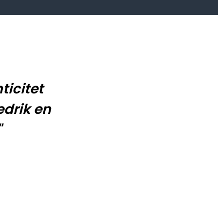
ticitet
edrik en
"