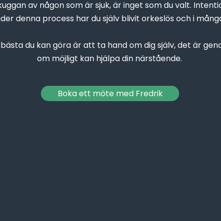
skuggan av någon som är sjuk, är inget som du valt. Intenti
er denna process har du själv blivit orkeslös och i många f
 bästa du kan göra är att ta hand om dig själv, det är gen
om möjligt kan hjälpa din närstående.
Boka ett möte med Fredrik