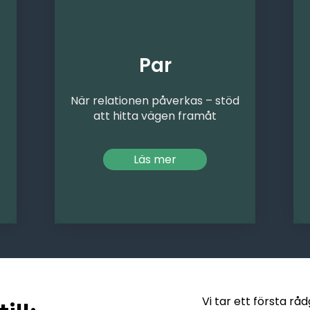
Par
När relationen påverkas – stöd
att hitta vägen framåt
Läs mer
Vi tar ett första rå