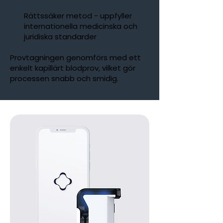
Rättssäker metod - uppfyller
internationella medicinska och
juridiska standarder
Provtagningen genomförs med ett
enkelt kapillärt blodprov, vilket gör
processen snabb och smidig.