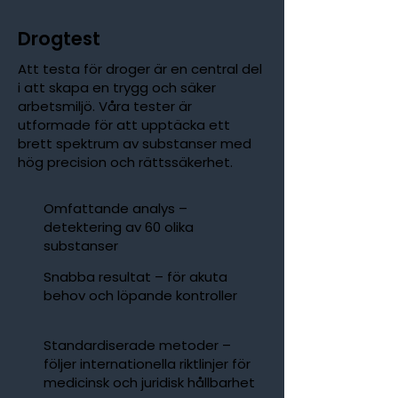
Drogtest
Att testa för droger är en central del
i att skapa en trygg och säker
arbetsmiljö. Våra tester är
utformade för att upptäcka ett
brett spektrum av substanser med
hög precision och rättssäkerhet.
Omfattande analys –
detektering av 60 olika
substanser
Snabba resultat – för akuta
behov och löpande kontroller
Standardiserade metoder –
följer internationella riktlinjer för
medicinsk och juridisk hållbarhet