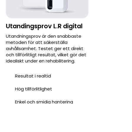
Utandingsprov L.R digital
Utandningsprov är den snabbaste
metoden för att säkerställa
avhållsamhet. Testet ger ett direkt
och tillförlitligt resultat, vilket gör det
idealiskt under en rehabilitering.
Resultat i realtid
Hög tillförlitlighet
Enkel och smidig hantering
L.R Digital baseras på vår leverantörs
smarta alkometer. Atlas One™. Den
digitala teknologin inklusive foto‑ID,