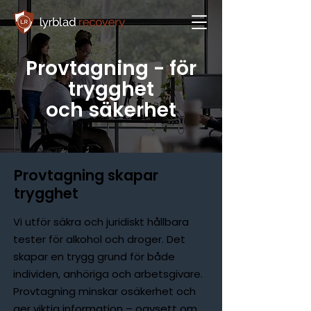
Provtagning - för
trygghet
och säkerhet
Provtagning skapar
trygghet
Vi utför säkra och juridiskt hållbara
tester för alkohol och droger. Det
skapar en trygg grund för både
individen, anhöriga och arbetsgivare.
Provtagning minskar osäkerhet och
ger viktig information – oavsett om