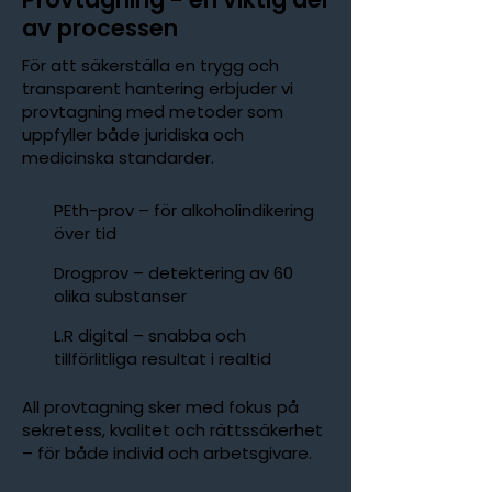
av processen
För att säkerställa en trygg och
transparent hantering erbjuder vi
provtagning med metoder som
uppfyller både juridiska och
medicinska standarder.
PEth-prov – för alkoholindikering
över tid
Drogprov – detektering av 60
olika substanser
L.R digital – snabba och
tillförlitliga resultat i realtid
All provtagning sker med fokus på
sekretess, kvalitet och rättssäkerhet
– för både individ och arbetsgivare.