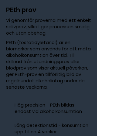
PEth prov
Vi genomför proverna med ett enkelt
salivprov, vilket gör processen smidig
och utan obehag.
PEth (fosfatidyletanol) är en
biomarkör som används för att mäta
alkoholkonsumtion över tid. Till
skillnad från utandningsprov eller
blodprov som visar aktuell påverkan,
ger PEth-prov en tillförlitlig bild av
regelbundet alkoholintag under de
senaste veckorna.
Hög precision - PEth bildas
endast vid alkoholkonsumtion
Lång detektionstid - konsumtion
upp till ca 4 veckor