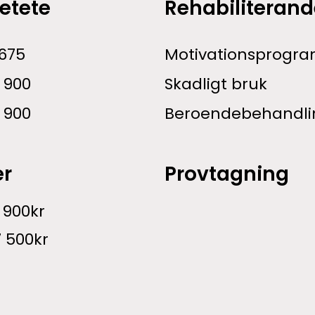
etete
Rehabiliterand
 675
Motivationsprogr
 900
Skadligt bruk
 900
Beroendebehandli
er
Provtagning
 900kr
7 500kr