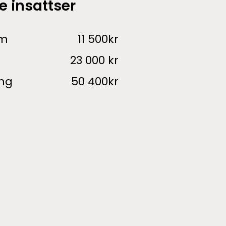
e insattser
am
11 500kr
23 000 kr
ng
50 400kr