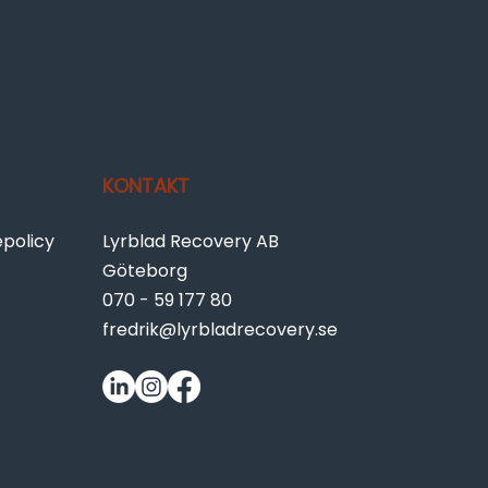
KONTAKT
epolicy
Lyrblad Recovery AB
Göteborg
070 - 59 177 80
fredrik@lyrbladrecovery.se