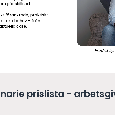
om gör skillnad.
skt förankrade, praktiskt
er era behov – från
aktuella case.
Fredrik Ly
narie prislista - arbetsg