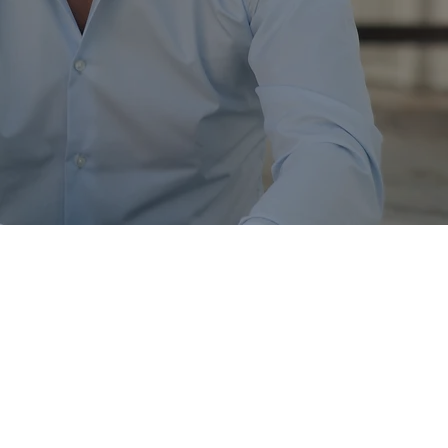
 beroende
a skadligt bruk och beroende.
h hållbara resultat.