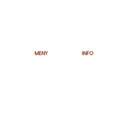
MENY
INFO
Arbetsgivare
Integritets- & cooki
Privatperson
Anhörig
Utbildning
Om