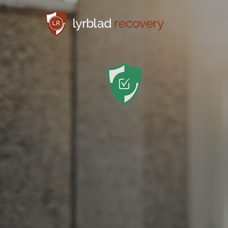
Special
skadlig
beroen