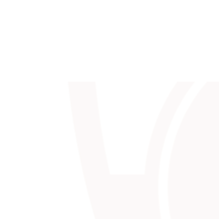
Varför Lyrblad
Recovery?