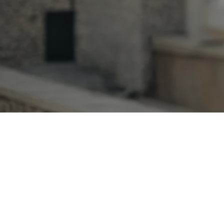
"Struktur, trygghet o
det verkligen behövs
Speciali
Lyrblad Recovery erbjuder st
Med beprövade metod