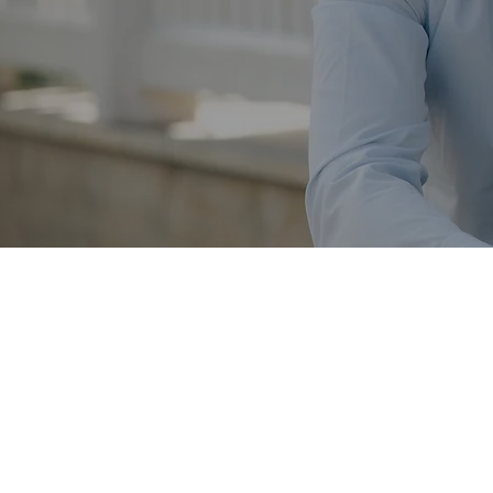
ch tydlighet – när
"
-Fredrik Lyrblad
st inom skadligt bruk och
rukturerat stöd för att förebygga, identifiera och hanter
er och tydliga processer skapas stabilitet, trygghet oc