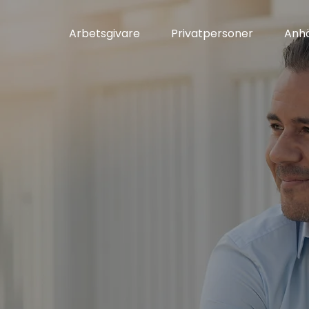
Arbetsgivare
Privatpersoner
Anhö
ist inom
t bruk och
de