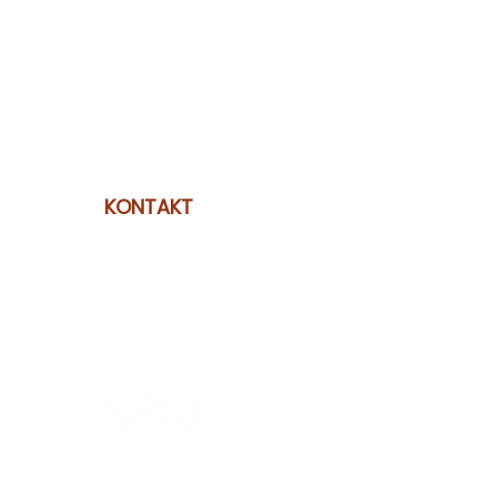
KONTAKT
epolicy
Lyrblad Recovery AB
Göteborg
070 - 59 177 80
fredrik@lyrbladrecovery.se